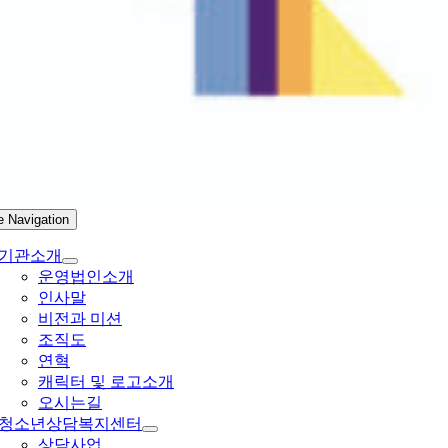
e Navigation
기관소개
운영법인소개
인사말
비전과 미션
조직도
연혁
캐릭터 및 로고소개
오시는길
청소년상담복지센터
상담사업