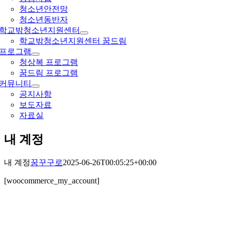
청소년안전망
청소년동반자
학교밖청소년지원센터
학교밖청소년지원센터 꿈드림
프로그램
청상복 프로그램
꿈드림 프로그램
커뮤니티
공지사항
보도자료
자료실
내 계정
내 계정
꿈꾸구로
2025-06-26T00:05:25+00:00
[woocommerce_my_account]