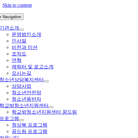
Skip to content
e Navigation
기관소개
운영법인소개
인사말
비전과 미션
조직도
연혁
캐릭터 및 로고소개
오시는길
청소년상담복지센터
상담사업
청소년안전망
청소년동반자
학교밖청소년지원센터
학교밖청소년지원센터 꿈드림
프로그램
청상복 프로그램
꿈드림 프로그램
커뮤니티