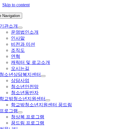
Skip to content
e Navigation
기관소개
운영법인소개
인사말
비전과 미션
조직도
연혁
캐릭터 및 로고소개
오시는길
청소년상담복지센터
상담사업
청소년안전망
청소년동반자
학교밖청소년지원센터
학교밖청소년지원센터 꿈드림
프로그램
청상복 프로그램
꿈드림 프로그램
커뮤니티