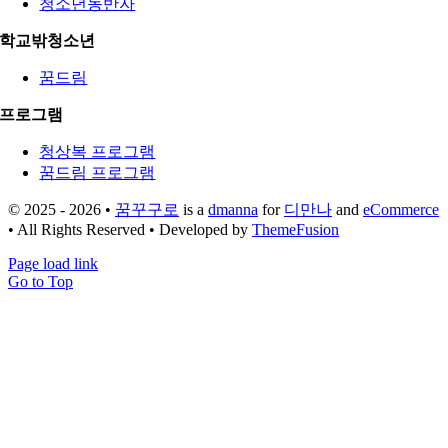
청소년동반자
학교밖청소년
꿈드림
프로그램
청상복 프로그램
꿈드림 프로그램
© 2025 - 2026 •
꿈꾸구로
is a
dmanna
for
디만나
and
eCommerce
• All Rights Reserved • Developed by
ThemeFusion
Page load link
Go to Top