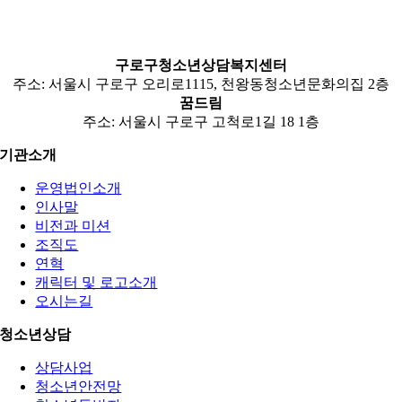
구로구청소년상담복지센터
주소: 서울시 구로구 오리로1115, 천왕동청소년문화의집 2층
꿈드림
주소: 서울시 구로구 고척로1길 18 1층
기관소개
운영법인소개
인사말
비전과 미션
조직도
연혁
캐릭터 및 로고소개
오시는길
청소년상담
상담사업
청소년안전망