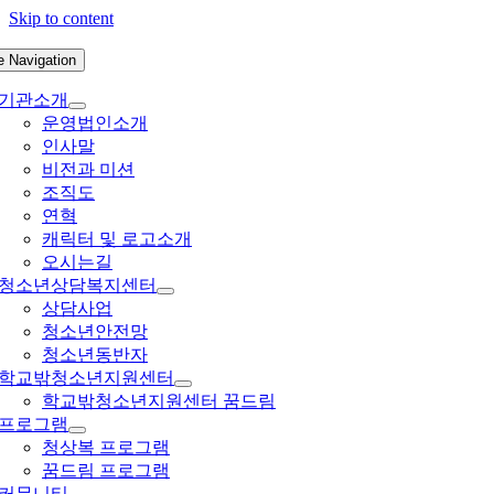
Skip to content
e Navigation
기관소개
운영법인소개
인사말
비전과 미션
조직도
연혁
캐릭터 및 로고소개
오시는길
청소년상담복지센터
상담사업
청소년안전망
청소년동반자
학교밖청소년지원센터
학교밖청소년지원센터 꿈드림
프로그램
청상복 프로그램
꿈드림 프로그램
커뮤니티