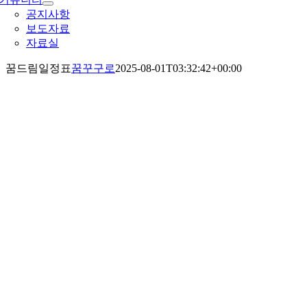
공지사항
보도자료
자료실
꿈드림일정표
꿈꾸구로
2025-08-01T03:32:42+00:00
구로구청소년상담복지센터
꿈드림 일정표