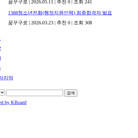
꿈꾸구로
|
2026.05.11
|
추천 0
|
조회 241
1388청소년전화(행정지원인력) 최종합격자 발표
꿈꾸구로
|
2026.03.23
|
추천 0
|
조회 308
1
2
3
»
마지막
검색
ed by KBoard