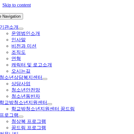
Skip to content
e Navigation
기관소개
운영법인소개
인사말
비전과 미션
조직도
연혁
캐릭터 및 로고소개
오시는길
청소년상담복지센터
상담사업
청소년안전망
청소년동반자
학교밖청소년지원센터
학교밖청소년지원센터 꿈드림
프로그램
청상복 프로그램
꿈드림 프로그램
커뮤니티