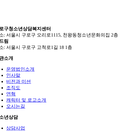
로구청소년상담복지센터
소: 서울시 구로구 오리로1115, 천왕동청소년문화의집 2층
드림
소: 서울시 구로구 고척로1길 18 1층
관소개
운영법인소개
인사말
비전과 미션
조직도
연혁
캐릭터 및 로고소개
오시는길
소년상담
상담사업