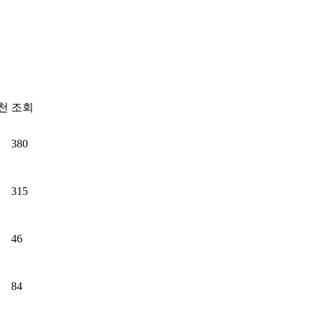
천
조회
380
315
46
84