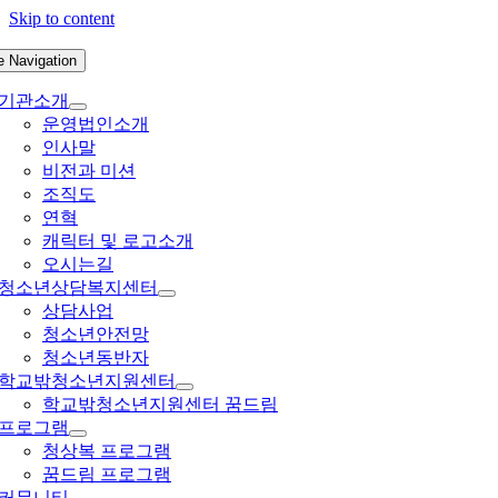
Skip to content
e Navigation
기관소개
운영법인소개
인사말
비전과 미션
조직도
연혁
캐릭터 및 로고소개
오시는길
청소년상담복지센터
상담사업
청소년안전망
청소년동반자
학교밖청소년지원센터
학교밖청소년지원센터 꿈드림
프로그램
청상복 프로그램
꿈드림 프로그램
커뮤니티