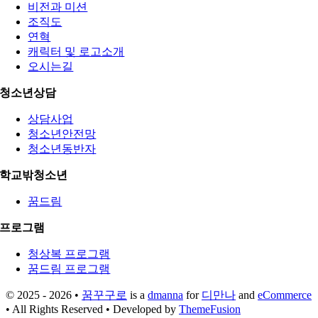
비전과 미션
조직도
연혁
캐릭터 및 로고소개
오시는길
청소년상담
상담사업
청소년안전망
청소년동반자
학교밖청소년
꿈드림
프로그램
청상복 프로그램
꿈드림 프로그램
© 2025 - 2026 •
꿈꾸구로
is a
dmanna
for
디만나
and
eCommerce
• All Rights Reserved • Developed by
ThemeFusion