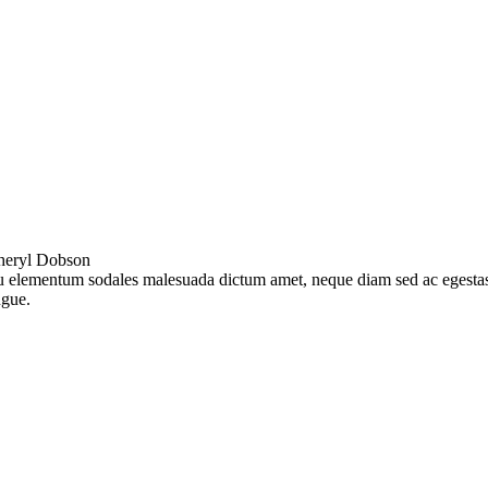
heryl Dobson
 elementum sodales malesuada dictum amet, neque diam sed ac egesta
gue.