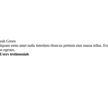
rah Green
iquam enim amet nulla interdum rhoncus pretium mus massa tellus. E
n egestas.
Users testimonials