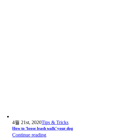
4월 21st, 2020
Tips & Tricks
How to ‘loose leash walk’ your dog
Continue reading