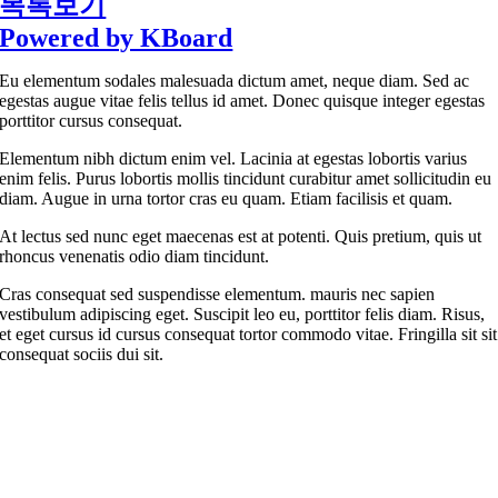
목록보기
Powered by KBoard
Eu elementum sodales malesuada dictum amet, neque diam. Sed ac
egestas augue vitae felis tellus id amet. Donec quisque integer egestas
porttitor cursus consequat.
Elementum nibh dictum enim vel. Lacinia at egestas lobortis varius
enim felis. Purus lobortis mollis tincidunt curabitur amet sollicitudin eu
diam. Augue in urna tortor cras eu quam. Etiam facilisis et quam.
At lectus sed nunc eget maecenas est at potenti. Quis pretium, quis ut
rhoncus venenatis odio diam tincidunt.
Cras consequat sed suspendisse elementum. mauris nec sapien
vestibulum adipiscing eget. Suscipit leo eu, porttitor felis diam. Risus,
et eget cursus id cursus consequat tortor commodo vitae. Fringilla sit sit
consequat sociis dui sit.