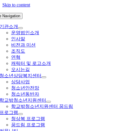
Skip to content
e Navigation
기관소개
운영법인소개
인사말
비전과 미션
조직도
연혁
캐릭터 및 로고소개
오시는길
청소년상담복지센터
상담사업
청소년안전망
청소년동반자
학교밖청소년지원센터
학교밖청소년지원센터 꿈드림
프로그램
청상복 프로그램
꿈드림 프로그램
커뮤니티