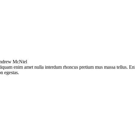
ndrew McNiel
iquam enim amet nulla interdum rhoncus pretium mus massa tellus. E
n egestas.