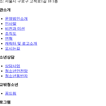
소: 서울시 구로구 고척로1길 18 1층
관소개
운영법인소개
인사말
비전과 미션
조직도
연혁
캐릭터 및 로고소개
오시는길
소년상담
상담사업
청소년안전망
청소년동반자
교밖청소년
꿈드림
로그램