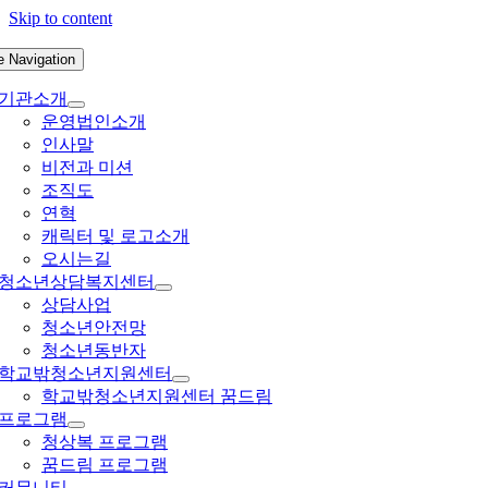
Skip to content
e Navigation
기관소개
운영법인소개
인사말
비전과 미션
조직도
연혁
캐릭터 및 로고소개
오시는길
청소년상담복지센터
상담사업
청소년안전망
청소년동반자
학교밖청소년지원센터
학교밖청소년지원센터 꿈드림
프로그램
청상복 프로그램
꿈드림 프로그램
커뮤니티