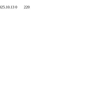
025.10.13
0
220