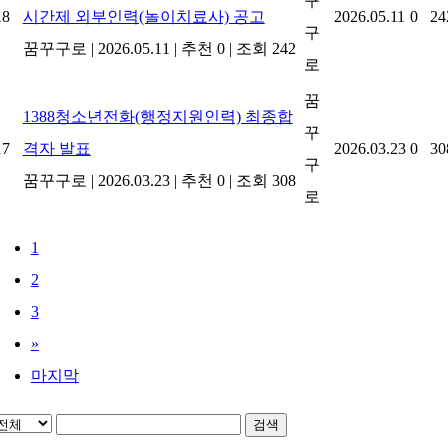
꾸
18
시간제 외부인력(놀이치료사) 공고
2026.05.11
0
24
구
꿈꾸구로
|
2026.05.11
|
추천 0
|
조회 242
로
꿈
1388청소년전화(행정지원인력) 최종합
꾸
17
격자 발표
2026.03.23
0
30
구
꿈꾸구로
|
2026.03.23
|
추천 0
|
조회 308
로
1
2
3
»
마지막
검색