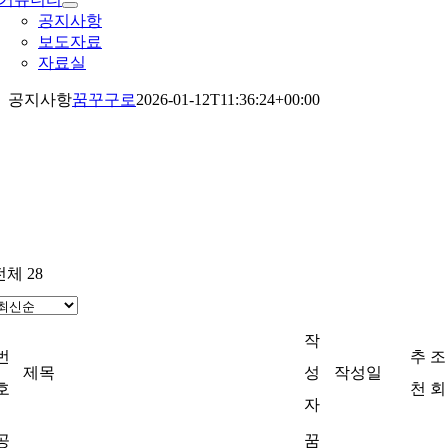
공지사항
보도자료
자료실
공지사항
꿈꾸구로
2026-01-12T11:36:24+00:00
공지사항
전체 28
작
번
추
조
제목
성
작성일
호
천
회
자
공
꿈