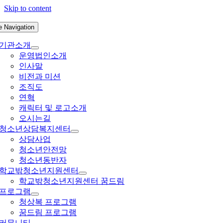
Skip to content
e Navigation
기관소개
운영법인소개
인사말
비전과 미션
조직도
연혁
캐릭터 및 로고소개
오시는길
청소년상담복지센터
상담사업
청소년안전망
청소년동반자
학교밖청소년지원센터
학교밖청소년지원센터 꿈드림
프로그램
청상복 프로그램
꿈드림 프로그램
커뮤니티