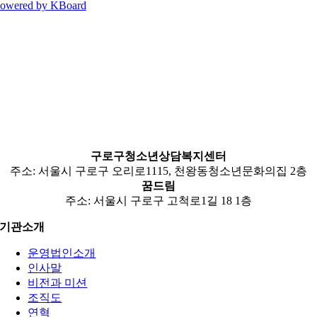
owered by KBoard
구로구청소년상담복지센터
주소: 서울시 구로구 오리로1115, 천왕동청소년문화의집 2층
꿈드림
주소: 서울시 구로구 고척로1길 18 1층
기관소개
운영법인소개
인사말
비전과 미션
조직도
연혁