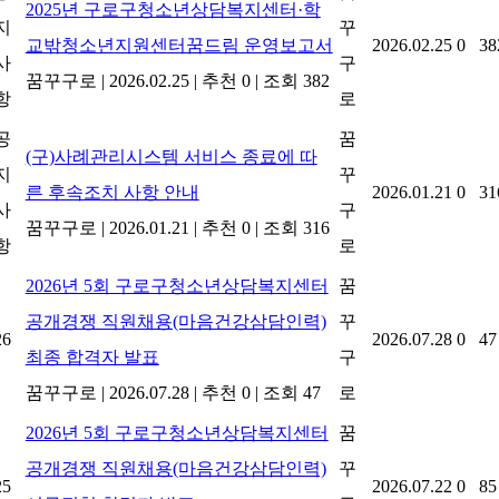
2025년 구로구청소년상담복지센터·학
지
꾸
교밖청소년지원센터꿈드림 운영보고서
2026.02.25
0
38
사
구
꿈꾸구로
|
2026.02.25
|
추천 0
|
조회 382
항
로
공
꿈
(구)사례관리시스템 서비스 종료에 따
지
꾸
른 후속조치 사항 안내
2026.01.21
0
31
사
구
꿈꾸구로
|
2026.01.21
|
추천 0
|
조회 316
항
로
2026년 5회 구로구청소년상담복지센터
꿈
공개경쟁 직원채용(마음건강삼담인력)
꾸
26
2026.07.28
0
47
최종 합격자 발표
구
꿈꾸구로
|
2026.07.28
|
추천 0
|
조회 47
로
2026년 5회 구로구청소년상담복지센터
꿈
공개경쟁 직원채용(마음건강삼담인력)
꾸
25
2026.07.22
0
85