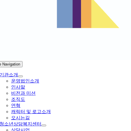
e Navigation
기관소개
운영법인소개
인사말
비전과 미션
조직도
연혁
캐릭터 및 로고소개
오시는길
청소년상담복지센터
상담사업