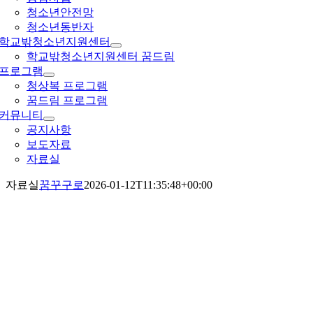
청소년안전망
청소년동반자
학교밖청소년지원센터
학교밖청소년지원센터 꿈드림
프로그램
청상복 프로그램
꿈드림 프로그램
커뮤니티
공지사항
보도자료
자료실
자료실
꿈꾸구로
2026-01-12T11:35:48+00:00