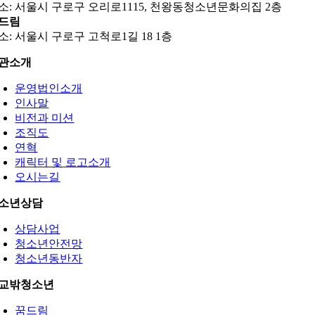
소: 서울시 구로구 오리로1115, 천왕동청소년문화의집 2층
드림
소: 서울시 구로구 고척로1길 18 1층
관소개
운영법인소개
인사말
비전과 미션
조직도
연혁
캐릭터 및 로고소개
오시는길
소년상담
상담사업
청소년안전망
청소년동반자
교밖청소년
꿈드림