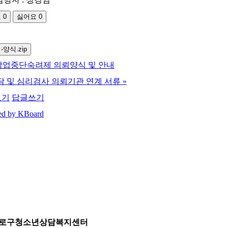
요
0
싫어요
0
양식.zip
) 학업중단숙려제 의뢰양식 및 안내
 상담 및 심리검사 의뢰기관 연계 서류
»
보기
답글쓰기
ed by KBoard
로구청소년상담복지센터