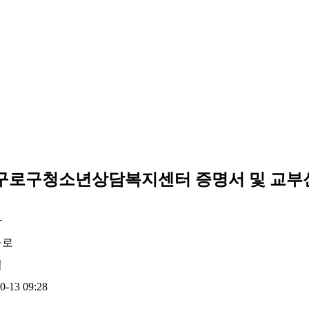
료실
) 구로구청소년상담복지센터 증명서 및 교
자
구로
일
0-13 09:28