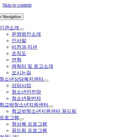
Skip to content
e Navigation
기관소개
운영법인소개
인사말
비전과 미션
조직도
연혁
캐릭터 및 로고소개
오시는길
청소년상담복지센터
상담사업
청소년안전망
청소년동반자
학교밖청소년지원센터
학교밖청소년지원센터 꿈드림
프로그램
청상복 프로그램
꿈드림 프로그램
커뮤니티